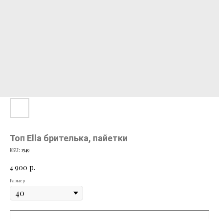
Топ Ella брителька, пайетки
SKU:
1549
4 900
р.
Размер