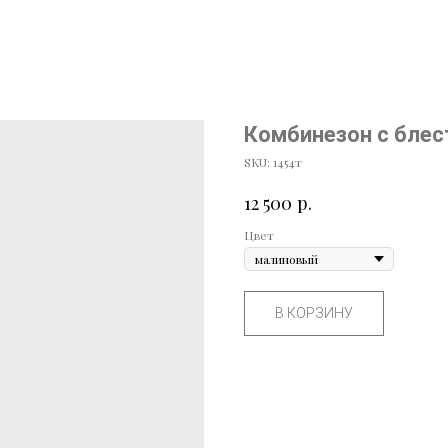
Комбинезон с бле
SKU:
1454т
р.
12 500
Цвет
В КОРЗИНУ